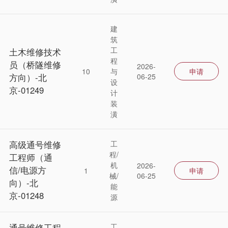
建
筑
工
土木维修技术
程
员（桥隧维修
2026-
10
与
申请
方向）-北
06-25
设
京-01249
计
装
潢
高级通号维修
工
程/
工程师（通
机
2026-
信/电源方
1
申请
械/
06-25
向）-北
能
京-01248
源
通号维修工程
工