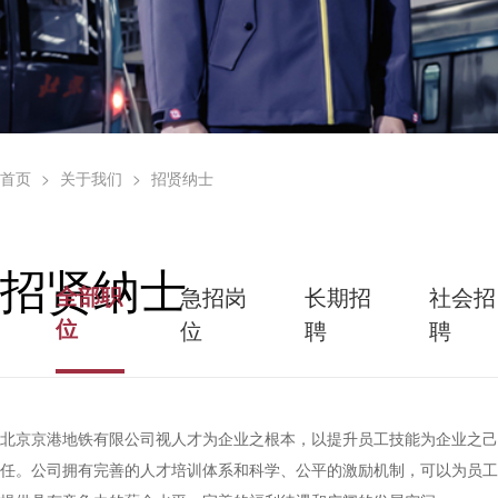
首页
关于我们
招贤纳士
招贤纳士
全部职
急招岗
长期招
社会招
位
位
聘
聘
北京京港地铁有限公司视人才为企业之根本，以提升员工技能为企业之己
任。公司拥有完善的人才培训体系和科学、公平的激励机制，可以为员工