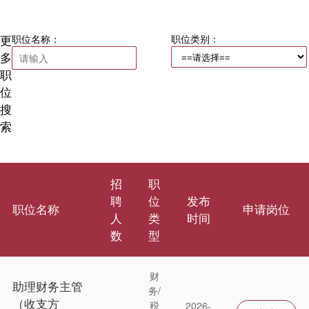
更
职位名称：
职位类别：
多
职
位
搜
索
招
职
聘
位
发布
职位名称
申请岗位
人
类
时间
数
型
财
助理财务主管
务/
（收支方
税
2026-