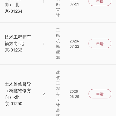
1
申请
向）-北
务/
07-29
审
京-01264
计
工
程/
技术工程师车
机
2026-
辆方向-北
1
申请
械/
07-22
京-01263
能
源
建
筑
工
土木维修督导
程
（桥隧维修方
2026-
2
与
申请
向）-北
06-25
设
京-01250
计
装
潢